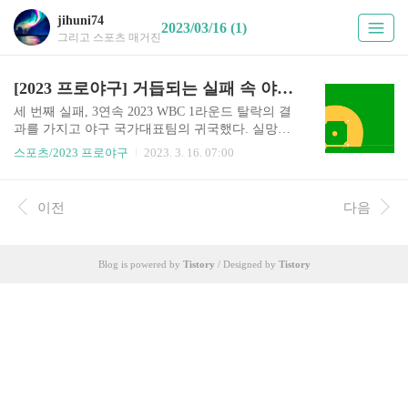
jihuni74
2023/03/16 (1)
그리고 스포츠 매거진
[2023 프로야구] 거듭되는 실패 속 야구 국가대표팀의 과제, 전임 감독제와 지속성
세 번째 실패, 3연속 2023 WBC 1라운드 탈락의 결
과를 가지고 야구 국가대표팀의 귀국했다. 실망스
러운 결과 탓에 야구 대표팀 감독과 선수들은 굳은
스포츠/2023 프로야구
2023. 3. 16. 07:00
표정이 가득했다. 야구팬들 역시 비판이 아닌 무관
심으로 선수단을 맞이했다. 이는 결과에 대한 실망
감의 표현이라고 할 수 있다. 국가대표팀의 실패에
이전
다음
대해 여러 분석들이 나오고 이런 실패를 더는 반복
하지 말아야 한다는 되는 모두 공감하고 있고 이에
대한 의견들이 언론들을 통해 나오고 있다. 하지만
Blog is powered by
Tistory
/ Designed by
Tistory
이런 분석과 의견들을 이전 대회의 실패 이후에도
나왔고 재탕, 삼탕이 대부분이다. 즉, 야구 국가대
표팀의 문제는 오래전부터 있었고 이에 대한 해결
책도 있었지만, 실천과 행동이 이루어지지 않았다
고 밖에는 설명이 안된다. 이번 대회는 그동안의 해
결책에 대한 실행을 더..