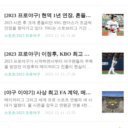
됐다. 롯데는 올 시즌 선발 원투 펀치를 구성했던
을 소화하고 있고 각 구단의 프런트 역시 그 시선을
외국인 투수 반즈와 윌커슨과 재계약한 데 이어 새
2024년에 두고 있다. 이렇게 프로야구 역사의 한 페
로운 외국인 타자로 메이저리그 경력이 있는 우투
[2023 프로야구] 현역 1년 연장, 흔들리는 SSG의 구심점 자처한 추신수
이지로 남을 2023년 프로야구는 여러 주목할 만한
양타의 외야수 레이예스를 영입했다. 롯데는 애초
일들이 있었다...
반즈와 월커슨과는 재계약, 새로운 외국인 타자 영
2023 시즌 후 크게 흔들리던 SSG 랜더스가 조금씩
입을 계획했고 그 계획대로 외국인 선수 구성을 했
안정을 찾아가고 있다. SSG는 스토브리그 기간 파
다. 이 중 시즌 후 얼마 안 지나 재계약에 합의한 윌
행적인 구단 운영으로 안팎의 비난을 받았고 창단
스포츠/2023 프로야구
2023. 12. 16. 11:46
커슨과 달리 반즈에 대해서는 그가 메이저리그 도
후 쌓았던 긍정 이미지가 크게 무너지는 시간을 보
전 가능성을 내비치면서 계약이 어려울 수 있다는
냈다. 2022 시즌 와이어 투 와이어 정규 시즌 우승
전망도 있었지만, 예상보다 일찍 잔류를 결정하며
에 한국시리즈 우승을 이끌었던 김원형 감독의 전
[2023 프로야구] 이정후, KBO 최고 타자의 초 대형 계약 메이저리그행
고민을 덜 수 있었다. 롯데 외국인 선수 구성은 마
격 경질로 시작한 파행은 2차 드래프트에서 팀의
운드는 안정, 타자는 장타..
역사를 상징하는 선수인 김강민의 한화행으로 절
2023 프로야구가 시작하면서부터 야구팬들의 주목
정에 달했다. 김강민은 SSG의 전신인 SK 와이번스
을 받았던 이정후의 메이저리그 진출이 현실이 됐
에서 프로에 데뷔한 이후 한 팀에서만 선수 생활을
다. 그것도 예상을 크게 뛰어넘는 초대형 계약과 함
스포츠/2023 프로야구
2023. 12. 13. 17:28
한 원클럽맨으로 두 팀의 우승 역사와 모두 함께 했
께 이루어졌다. 메이저리그 진출을 위한 포스팅에
다. 리그 최고의 외야 수비 능력은 그에게 짐승이라
나섰던 이정후는 미국 현지 스포츠 관련 언론 보도
는 별명을 붙게 했고 필요할 때 한방을 때려낼 수
를 통해 6년간 1억 1,300만 달러에 샌프란시스코 자
[야구 이야기] 사상 최고 FA 계약, 메이저리그 전설이 되어 가는 오타니
있는 클러치 능력은 그의 존재감을 높였다. 여기에
이언츠와 계약에 합의한 것으로 보인다. 신체검사
40살이 넘은 ..
등의 절차가 남았지만, 복수의 언론에서 관련 보도
메이저리그 그리고 세계 프로 스포츠 연봉의 새 시
를 내놓는 상황에서 공식 발표까지 큰 문제가 없을
대가 열렸다. 올 시즌을 앞두고 연평균 연봉 4천만
것으로 보인다. 이정후에 대한 메이저리그 구단들
달러 이상의 계약이 있었지만, 이번에는 5천만 달
스포츠/2023 프로야구
2023. 12. 11. 12:55
의 관심이 일찍부터 있었고 올 시즌에서 복수의 메
러, 6천만 달러를 넘어 7천만 달러다. 일본은 야구
이저리그 구단들이 이정후를 보기 위해 직접 경기
선수 오타니 쇼헤이가 그 주인공이었다. 메이저리
장을 찾는 모습을 볼 수 있었지만, 대박이라는 말이
그 진출 후 6시즌을 보낸 그는 올 시즌 후 FA 자격