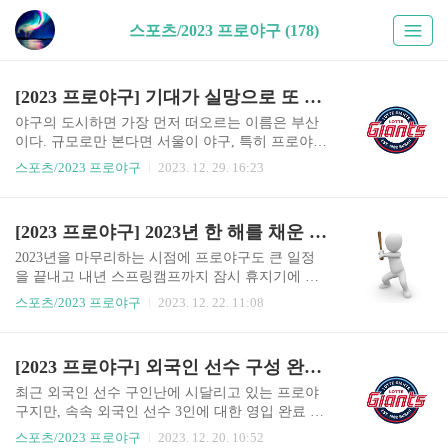
스포츠/2023 프로야구 (178)
[2023 프로야구] 기대가 실망으로 또 한 번의 아쉬움 가득했던 시즌, 롯데 자이언츠
야구의 도시하면 가장 먼저 떠오르는 이름은 부산
이다. 규모로만 본다면 서울이 야구, 특히 프로야구
에서 가장 큰 시장이지만, 부산의 야구 열기는 전국
스포츠/2023 프로야구
2023. 12. 29. 16:23
에서 가장 으뜸이다. 당연히 부산을 연고로 하는 프
로야구 팀 롯데 자이언츠에 대한 홈 팬들의 관심과
응원 열기가 매우 뜨겁다. 롯데가 일정 성적만 유지
[2023 프로야구] 2023년 한 해를 채운 프로야구 중요 뉴스들
하면 홈구장은 매 경기 매진 사례를 이루고 인근 상
권이 활성화되는 곳이 부산이다. 하지만 롯데는 이
2023년을 마무리하는 시점에 프로야구도 큰 일정
런 홈 팬들의 응원 열기와 그에 비례해 큰 기대를
을 끝내고 내년 스프링캠프까지 잠시 휴지기에 들
제대로 충족하지 못하고 있다. 롯데는 2017 시즌 포
어갈 예정이다. 아직 FA 시장에서 미 계약 선수가
스포츠/2023 프로야구
2023. 12. 22. 11:08
스트시즌 진출 이후 단 한 번도 포스트시즌, 가을야
다수 있지만, 중요 선수들이 대부분 계약을 완료한
구로 가는 문턱을 넘지 못했다. 그럴 때마다 팬들은
상황에서 팀을 옮기는 극적인 사건이 발생할 가능
큰 실망감을 안고 다음을 기약하곤 했다. 롯데에 대
성은 크지 않다. 외국인 선수 계약과 보류 선수에
[2023 프로야구] 외국인 선수 구성 완료 롯데, 투수는 안정, 타자는 장타력 보강
한 관심과 응원 열기가 때로는 부진한 성적의 팀과
포함된 선수들의 연봉 계약 등이 남아있지만, 이는
선수들에 대..
올해 해결해야 할 현안은 아니다. 프로야구는 다시
최근 외국인 선수 구인난에 시달리고 있는 프로야
부활된 2차 드래프트라는 큰 행사를 치렀고 연말
구지만, 속속 외국인 선수 3인에 대한 영입 완료 소
각종 시상식을 통해 한 해를 정리하는 시간을 보내
식이 줄을 잇고 있있다. 그 소식 속에 롯데도 포함
스포츠/2023 프로야구
2023. 12. 20. 10:52
고 있다. 마무리 훈련을 끝낸 선수들은 각자의 일정