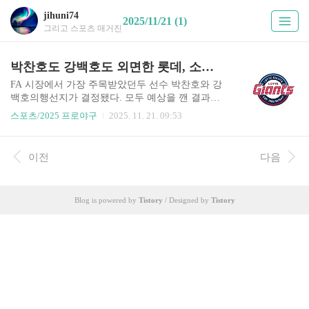
jihuni74
2025/11/21 (1)
그리고 스포츠 매거진
박찬호도 강백호도 외면한 롯데, 소리만 요란한 스토브리그 되나?
FA 시장에서 가장 주목받았던두 선수 박찬호와 강
백호의행선지가 결정됐다. 모두 예상을 깬 결과였
다.박찬호는 복수의 팀들이 그에게관심을 가지고
스포츠/2025 프로야구
2025. 11. 21. 09:53
있다는 소식이었지만,그중 가장 가능성이 낮아 보
였던두산과 계약했다. 두산은 박찬호에게 4년간 최
대 80억원의 금액을 안겼다. 한때 100억원 설이 나
이전
다음
오면서지나치다는 비판도 있었지만,80억원이라는
금액도 매우 높은수준의 금액이다. 두산은 박찬호
를 영입하면서확실한 주전 유격수를 확보했고 내
Blog is powered by
Tistory
/ Designed by
Tistory
야 유망주들의동반 성장을 기대할 수 있게 됐다. 또
한, 2025 시즌 주춤했던기동력 야구를 강화할 수 있
는기반도 마련했다. 원 소속팀 KIA는 다수의 주력
선수가 FA가 되는 상황 속에서머니 게임을 할 형편
이 안 됐다. 유력 후보였던 KT 역시 프랜차이즈 FA
강백호와의협상이 맞물..