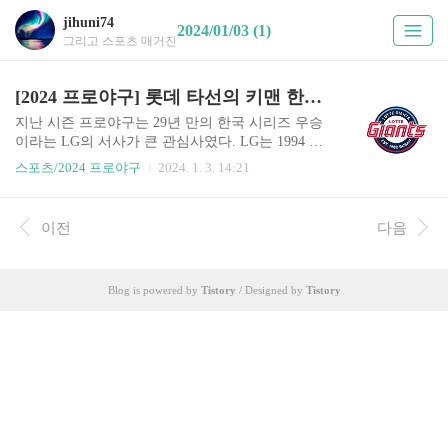
jihuni74
2024/01/03 (1)
그리고 스포츠 매거진
[2024 프로야구] 롯데 타선의 키맨 한동희, 부활할 수 있을까?
지난 시즌 프로야구는 29년 만의 한국 시리즈 우승
이라는 LG의 서사가 큰 관심사였다. LG는 1994 시
즌 한국 시리즈 우승 이후 긴 무관의 세월을 보냈고
스포츠/2024 프로야구
2024. 1. 3. 14:21
시행착오의 시간을 보내면서 강팀으로 거듭났고
마침내 우승의 꿈을 이뤘다. 이와 관련해 여러 이야
기가 언론 등을 통해 보도되면서 우승의 의미를 더
이전
다음
할 수 있었다. 하지만 그 한편에서 LG보다 더 긴 무
관의 세월을 보내고 있는 팀도 있었다. 롯데가 그랬
다. 롯데는 1992 시즌 한국 시리즈 우승 이후 우승
Blog is powered by
Tistory
/ Designed by
Tistory
의 역사가 없다. LG보다 더 긴 무관의 시간이었다.
지난해 LG의 우승 환호를 뒤로하고 롯데는 무관의
역사를 32년으로 더 늘려야 했다. 2024 시즌 롯데는
기존의 감독 선임 관행을 깨고 빅 네임 감독인 김태
형 감독과 함께 도약을 꿈꾸고 있다. 이와 ..