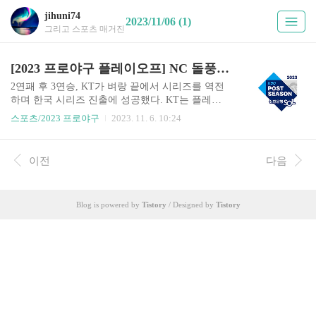
jihuni74
2023/11/06 (1)
그리고 스포츠 매거진
[2023 프로야구 플레이오프] NC 돌풍 잠재운 KT의 마법 그리고 한국시리즈
2연패 후 3연승, KT가 벼랑 끝에서 시리즈를 역전
하며 한국 시리즈 진출에 성공했다. KT는 플레이
오프 5차전에서 3 : 2로 승리하며 시리즈 전적 3승
스포츠/2023 프로야구
2023. 11. 6. 10:24
2패로 최후의 승자가 됐다. KT는 창단 첫 한국시리
즈 우승을 일궈냈던 2021 시즌에 이어 두 번째 한국
시리즈 우승에 도전할 기회를 잡았다. NC는 와일
이전
다음
드카드전과 준플레이오프 그리고 플레이오프 2차
전까지 포스트시즌 연승 분위기를 이어가며 한국
시리즈 진출 가능성을 높였지만, 마지막 1승 앞에
Blog is powered by
Tistory
/ Designed by
Tistory
서 무너지며 포스트시즌 여정을 접어야 했다. NC
는 3차전부터 체력적인 부담을 분명히 느끼는 모습
이었고 마지막 고비를 끝내 넘지 못했다. KT는 3차
전 이후 경기력을 회복했고 그 분위기를 그대로 이
어가며 그 어렵다는 리버스 스윕에 성공했다. 플레
이오프 중요한 승부..