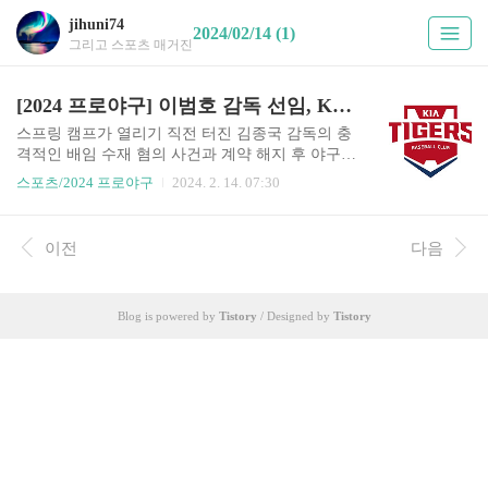
jihuni74
2024/02/14 (1)
그리고 스포츠 매거진
[2024 프로야구] 이범호 감독 선임, KIA의 선택은 안정과 신선함
스프링 캠프가 열리기 직전 터진 김종국 감독의 충
격적인 배임 수재 혐의 사건과 계약 해지 후 야구팬
들의 큰 관심사였던 KIA 타이거즈의 신인 감독으
스포츠/2024 프로야구
2024. 2. 14. 07:30
로 이범호 현 KIA 타격 코치가 선임됐다. KIA는 2
월 13일 이 사실을 공식 발표했다. 계약 기간은 3년
에 계약금과 연봉을 포함해 총액은 9억원이다. 이
이전
다음
범호 감독의 선임으로 KIA는 갑작스러운 감독 공
백 사태를 빠르게 정리했고 시즌 준비에 대한 걱정
을 덜었다. 또한, 내부 승격을 통해 외부 인사 영입
Blog is powered by
Tistory
/ Designed by
Tistory
으로 인해 발생할 수 있는 내부 동요를 최소화하고
팀의 운영의 연속성도 확보했다. 이범호 감독의 선
임은 프로야구에서도 최초의 1980년대 감독으로
감독의 세대교체 시작이라는 의미도 있다. KIA의
이런 선택은 불가피한 측면이 있었고 현 상황에서
가장 최상의 선..