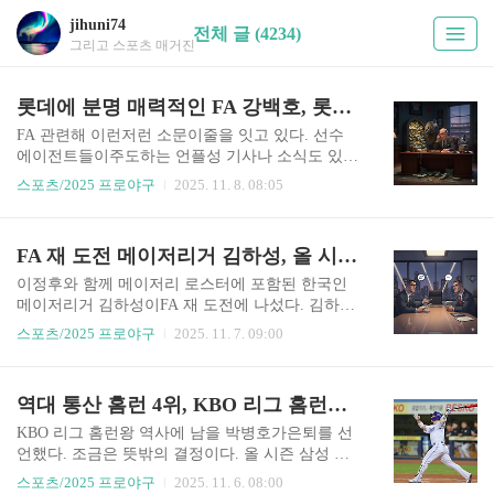
jihuni74
전체 글 (4234)
그리고 스포츠 매거진
롯데에 분명 매력적인 FA 강백호, 롯데의 오버페이 어디까지?
FA 관련해 이런저런 소문이줄을 잇고 있다. 선수
에이전트들이주도하는 언플성 기사나 소식도 있지
만,대체적인 여론은 이번 FA 시장에서최대어는 강
스포츠/2025 프로야구
2025. 11. 8. 08:05
백호와 박찬호로 요약되고있다.강백호는 타선의
무게감을 더해줄거포형 타자고 포수 활용도 가능
하다.박찬호는 리그에서 항상 구인난에시달리는
FA 재 도전 메이저리거 김하성, 올 시즌 후반기 활약만으로 가치 인정받을 수 있을까?
공격능력을 겸비한유격수다.내년 시즌 윈나우 기
조가 강한팀들은 이들을 통한 전력강화수요가 클
이정후와 함께 메이저리 로스터에 포함된 한국인
수밖에 없다.내년 김태형 감독의 계약마지막 해를
메이저리거 김하성이FA 재 도전에 나섰다. 김하성
맞이하는롯데도 전력강화 필요성이 크다.롯데는
은 최근 현 소속팀애틀랜타와 계약에 있는옵트아
스포츠/2025 프로야구
2025. 11. 7. 09:00
한국시리즈 7시즌 연속진출의 성과를 만들어낸 김
웃 권리 행사를발표했다. 김하성은 1년 연장 옵션
태형감독을 영입하면서 2017 시즌 이후하지 못한
을가지고 있어 이를 발동하면내년 시즌 1,600만 달
포스트시즌 진출 의지를보였다.하지만 김태형 감
러의연봉을 보장받을 수 있었다. 김하성은 1년 연
역대 통산 홈런 4위, KBO 리그 홈런왕의 대명사 박병호의 조용한 은퇴
독과 2시즌 동안롯데는 7위를 기록하며 하위권 팀
봉보다는FA 다년 계약을 기대하고시장에 나오는
이미지를 벗어나지 못했다.2025 시즌에는 8월을 여
결정을 했다. 이제 30살을 넘어선 그의 나이를고려
KBO 리그 홈런왕 역사에 남을 박병호가은퇴를 선
유 있는3..
하면 전성기 기량을 유지하는시점에 그 가치를 인
언했다. 조금은 뜻밖의 결정이다. 올 시즌 삼성 소
정받을 수 있다는판단을 한 것으로 보인다. 다시 한
속이었던 박병호는베테랑 불펜 투수 임창민과 함
스포츠/2025 프로야구
2025. 11. 6. 08:00
번 FA 충분히 그 가치를 인정받을 수 있는퍼포먼스