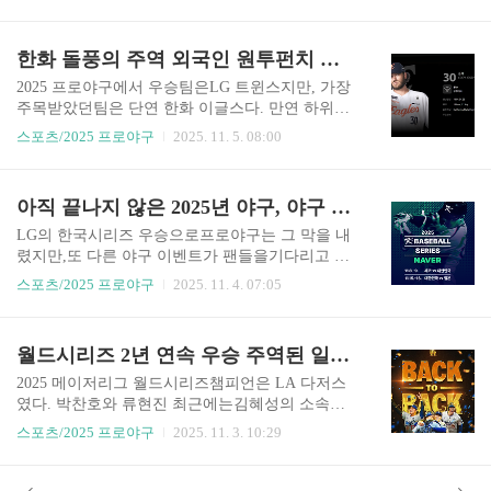
께 현역 이 같은 결정을 했다. 박병호는 올 시즌 종
를 보여줬다는 판단을했을 수도 있다. 다만, 올 시
료 후 세 번째 FA 자격을 얻을 수 있었다. 비록 타
즌 김하성은 풀타임시즌을 소화하지 못했다. 김하
율이나 타격 지표가 이전보다떨어졌다고 하지만,
한화 돌풍의 주역 외국인 원투펀치 폰세와 와이스, 한화와 그들의 인연은 이어질까?
성은 부상 재활로 시즌중반에 가서야 메이저리그
박병호는 올 시즌 1군에서 70경기 출전에15개의 홈
경기에나설 수 있었..
런을 때려내며 여전한홈런 파워를 보였다. 삼성에
2025 프로야구에서 우승팀은LG 트윈스지만, 가장
서는 그의 입지가 다소줄었다고 하지만, 우타 거포
주목받았던팀은 단연 한화 이글스다. 만연 하위팀
가 필요한상황에서 1시즌 정도 현역선수로동행을
에서 정규시즌 우승을 다투는 팀으로 정규시즌 2위
스포츠/2025 프로야구
2025. 11. 5. 08:00
할 여지도 있었다. 삼성은 물론이고 타자 친화적인
로 플레이오프에직행하고 한국시리즈에 진출한스
홈구장을 가진 팀에서 박병호는영입을 검토할 수
토리는 무척이나 인상적이었다. 한화가 오랜 세월
있는 타자였다. 또한, 보상 선수가 없는 C등급FA로
하위권을전전하던 시절에도 변함없이 팀을응원하
아직 끝나지 않은 2025년 야구, 야구 국가대표팀 4번의 평가전
장타력 보강이 필요한팀에서 관심을 가질 수도 있
던 한화팬들은 모처럼프로야구의 가장 마지막 무
었다. 그가 전..
대까지함께 하며 야구를 즐길 수 있었다. 올 시즌은
LG의 한국시리즈 우승으로프로야구는 그 막을 내
한화의 홈 대전에서신축 야구장이 들어서도 첫 시
렸지만,또 다른 야구 이벤트가 팬들을기다리고 있
즌으로그 의미가 더했다. 또한, 수년간의야인 생활
다. 11월 7일과 8일 고척돔에서그리고 그다음 주 11
스포츠/2025 프로야구
2025. 11. 4. 07:05
을 끝내고 돌아온 베테랑김경문 감독이 그의 능력
월 5일과 6일일본 도쿄돔에서 일본 야구 국가대표
을 다시 한번발휘한 시즌이라는 점도 특별했다. 최
팀과 총 4차례 평가전을하기 때문이다. 이 평가전
근 프로야구에서 프런트 야구가주류를 이루고 철
은 2025 K 베이스볼시리즈로 명령됐다. 모처럼 국
월드시리즈 2년 연속 우승 주역된 일본인 선수들, 마케팅과 성적 모두 잡은 LA 다저스의 아시아 마케팅
저한 데이터 분석과이를 응용할 수 있는 젊은 감독
내에서 보는야구 국가대항전 이 평가전은 2026년 2
들이선호되는 현실에서 김경문 감독의선전은 프로
월 열리는WBC에 대비하는 차원에서선수들의 기
2025 메이저리그 월드시리즈챔피언은 LA 다저스
야구..
량을 점검하고 상대팀의전력을 분석할 수 있는 소
였다. 박찬호와 류현진 최근에는김혜성의 소속팀
중한 기회다. 무엇보다 국제경기 경험 부족으로 인
으로 한국 야구팬들에게 매우친숙한 메이저리그
스포츠/2025 프로야구
2025. 11. 3. 10:29
해실제 국가대항전에서 고전을 면하지못했던 야구
구단인다저스는 근래 들어 이루지 못한2시즌 연속
국가대표팀에 필요했던실전 경기 경험이라 할 수
월드시리즈 챔피언이됐다. 막대한 자금력으로 스
있다. 대표팀은 유지현 감독을 중심으로30명이 넘
타 선수들을끊임없이 영입한 다저스는 포스트시즌