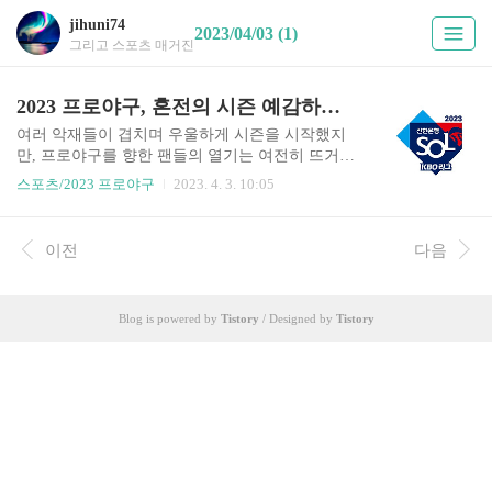
jihuni74
2023/04/03 (1)
그리고 스포츠 매거진
2023 프로야구, 혼전의 시즌 예감하게 한 5개의 개막 2연전
여러 악재들이 겹치며 우울하게 시즌을 시작했지
만, 프로야구를 향한 팬들의 열기는 여전히 뜨거웠
다. 4월 1일과 1일 5개 구장의 개막 2연전은 대부분
스포츠/2023 프로야구
2023. 4. 3. 10:05
경기장이 팬들로 가득했다. 그 팬들의 응원 열기 또
한 뜨거웠다. 지난 3시즌 동안 코로나 팬데믹으로
답답했던 마음을 경기장에서 마음껏 풀어내는 듯
이전
다음
한 모습이었다. 이런 팬들에 보이는 경기 역시 흥미
진진한 접전의 경기가 많았다. 키움과 한화가 맞선
고척돔에서는 이틀 연속 끝내기 경기가 나왔다. 홈
Blog is powered by
Tistory
/ Designed by
Tistory
팀 키움이 개막 2연전 유일한 2연승이 팀이 됐다.
반대로 한화는 키움과 대등한 대결을 했고 투. 타에
서 지난 시즌보다 나아진 경기력을 선보였지만, 승
부처에서 집중력이 부족했다. 그 과정에서 한화의
베테랑 불펜 투수 장시환은 개막전 연장 끝내기 패
전 투수가 되면서 K..