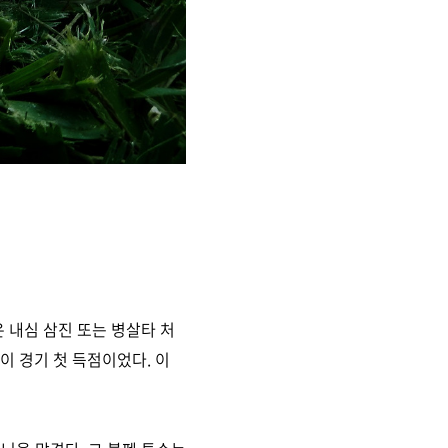
 내심 삼진 또는 병살타 처
 이 경기 첫 득점이었다.
이