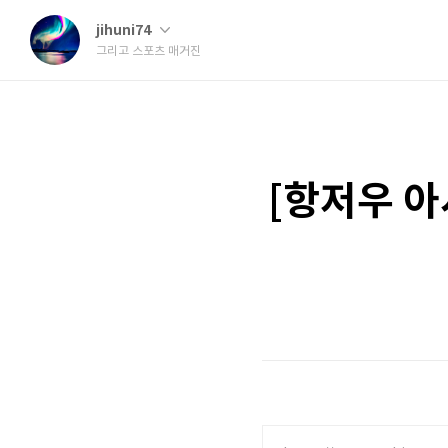
jihuni74
그리고 스포츠 매거진
[항저우 아